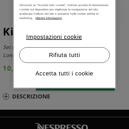
Cliccando su “Accetta tutti i cookie”, l'utente accetta di memorizzare
i cookie sul dispositivo per migliorare la navigazione del sito,
analizzare l'utilizzo del sito e assistere nelle nostre attività di
marketing.
Ulteriori informazioni
Kit Decalcificante
Impostazioni cookie
Set di 2 kit di decalcificante per Macchine De
Longhi e Krups a sistema Nespresso
Rifiuta tutti
10,00 €
Accetta tutti i cookie
AGGIUNGI AL CARRELLO
DESCRIZIONE