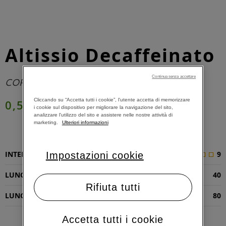
Altissio Decaffeinato
Continua senza accettare
CORPOSO E CREMOSO
Cliccando su “Accetta tutti i cookie”, l'utente accetta di memorizzare
0,51 €
i cookie sul dispositivo per migliorare la navigazione del sito,
analizzare l'utilizzo del sito e assistere nelle nostre attività di
marketing.
Ulteriori informazioni
AGGIUNGI AL CARRELLO
INTENSITÀ
9
Impostazioni cookie
LUNGHEZZA RISTRETTO (ML)
40
Rifiuta tutti
LUNGHEZZA ESPRESSO (ML)
80
Accetta tutti i cookie