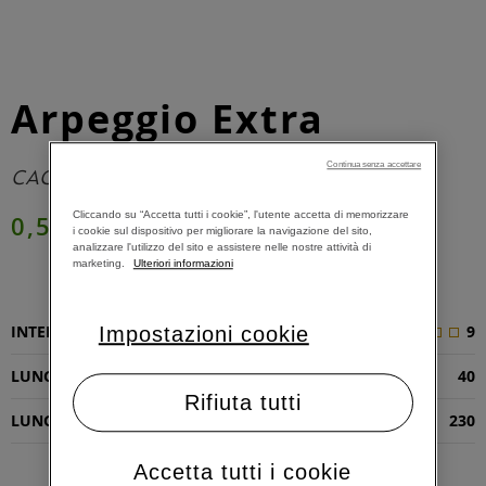
Arpeggio Extra
Continua senza accettare
CACAO & TOSTATURA INTENSA
Cliccando su “Accetta tutti i cookie”, l'utente accetta di memorizzare
0,52 €
i cookie sul dispositivo per migliorare la navigazione del sito,
analizzare l'utilizzo del sito e assistere nelle nostre attività di
marketing.
Ulteriori informazioni
AGGIUNGI AL CARRELLO
INTENSITÀ
9
Impostazioni cookie
LUNGHEZZA RISTRETTO (ML)
40
Rifiuta tutti
LUNGHEZZA ESPRESSO (ML)
230
Accetta tutti i cookie