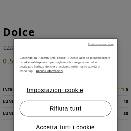
Dolce
Continua senza accettare
CEREALI E MALTO
Cliccando su “Accetta tutti i cookie”, l'utente accetta di memorizzare
0,59 €
i cookie sul dispositivo per migliorare la navigazione del sito,
analizzare l'utilizzo del sito e assistere nelle nostre attività di
marketing.
Ulteriori informazioni
AGGIUNGI AL CARRELLO
INTENSITÀ
5
Impostazioni cookie
LUNGHEZZA RISTRETTO (ML)
40
Rifiuta tutti
LUNGHEZZA ESPRESSO (ML)
80
Accetta tutti i cookie