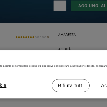
AGGIUNGI AL
AMAREZZA
8
ACIDITÀ
RISTRETTO (ML)
40
CORPO
nte accetta di memorizzare i cookie sul dispositivo per migliorare la navigazione del sito, analizzare l
i
ESPRESSO (ML)
80
TOSTATURA
kie
Rifiuta tutti
Ac