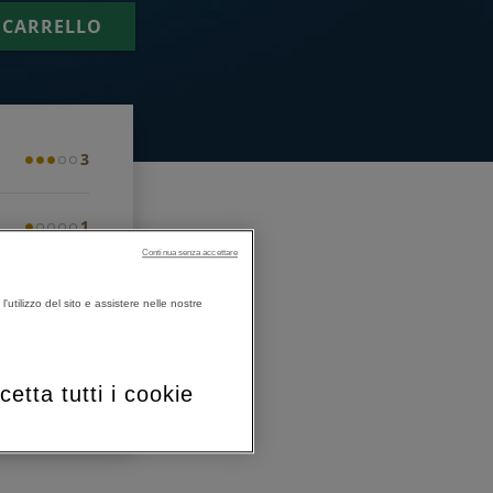
 CARRELLO
3
1
Continua senza accettare
3
'utilizzo del sito e assistere nelle nostre
3
cetta tutti i cookie