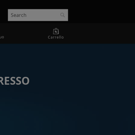
Search
Search
uo
Carrello
RESSO