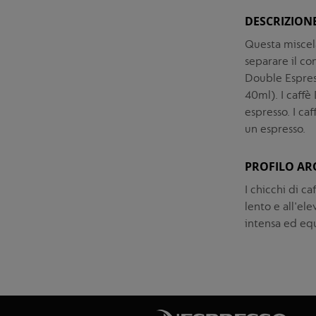
DESCRIZION
Questa miscel
separare il co
Double Espres
40ml). I caffè
espresso. I ca
un espresso.
PROFILO AR
I chicchi di ca
lento e all'el
intensa ed equ
Vai
Vai
alla
all'inizio
fine
della
della
galleria