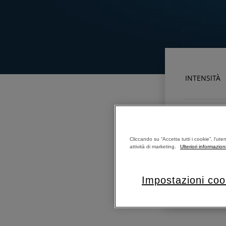
INTENSITÀ
LUNGHEZZA 
Cliccando su “Accetta tutti i cookie”, l'ute
attività di marketing.
Ulteriori informazion
LUNGHEZZA 
Impostazioni coo