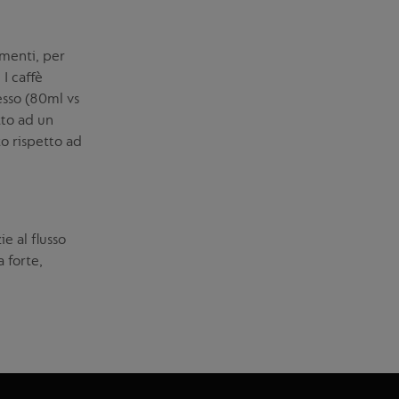
menti, per
I caffè
sso (80ml vs
tto ad un
o rispetto ad
ie al flusso
 forte,