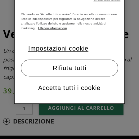
Cliccando su “Accetta tutti i cookie”, l'utente accetta di memorizzare
i cookie sul dispositivo per migliorare la navigazione del sito,
analizzare l'utilizzo del sito e assistere nelle nostre attività di
marketing.
Ulteriori informazioni
Versilo Portacapsule
Impostazioni cookie
Un dispenser nuovo e versatile, che può essere
posizionato sulla sua base, appeso alla parete o al
frigo e persino utilizzato come vassoio per le
Rifiuta tutti
capsule
Accetta tutti i cookie
39,00 €
AGGIUNGI AL CARRELLO
DESCRIZIONE