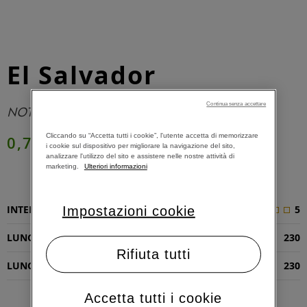
El Salvador
Continua senza accettare
NOTE DOLCI E DI MARMELLATA
Cliccando su “Accetta tutti i cookie”, l'utente accetta di memorizzare
0,73 €
i cookie sul dispositivo per migliorare la navigazione del sito,
analizzare l'utilizzo del sito e assistere nelle nostre attività di
marketing.
Ulteriori informazioni
AGGIUNGI AL CARRELLO
INTENSITÀ
5
Impostazioni cookie
LUNGHEZZA RISTRETTO (ML)
230
Rifiuta tutti
LUNGHEZZA ESPRESSO (ML)
230
Accetta tutti i cookie