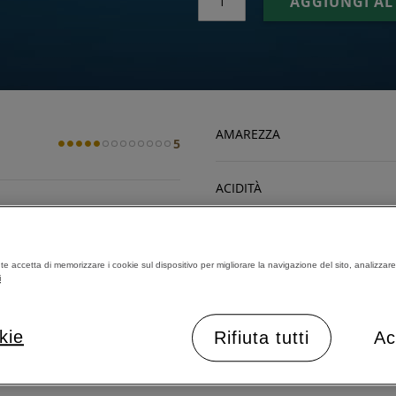
AGGIUNGI AL
AMAREZZA
5
ACIDITÀ
RISTRETTO (ML)
230
CORPO
nte accetta di memorizzare i cookie sul dispositivo per migliorare la navigazione del sito, analizzare l
i
ESPRESSO (ML)
230
TOSTATURA
kie
Rifiuta tutti
Ac