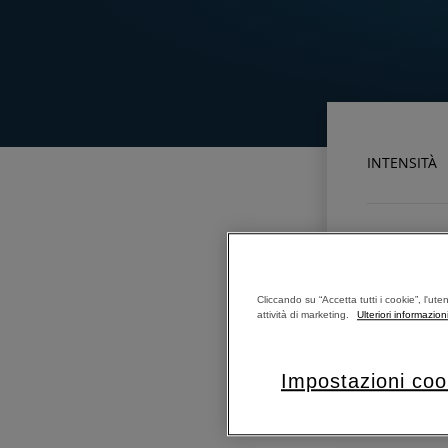
INTENSITÀ
LUNGHEZZA 
Cliccando su “Accetta tutti i cookie”, l'ute
attività di marketing.
Ulteriori informazion
LUNGHEZZA 
Impostazioni coo