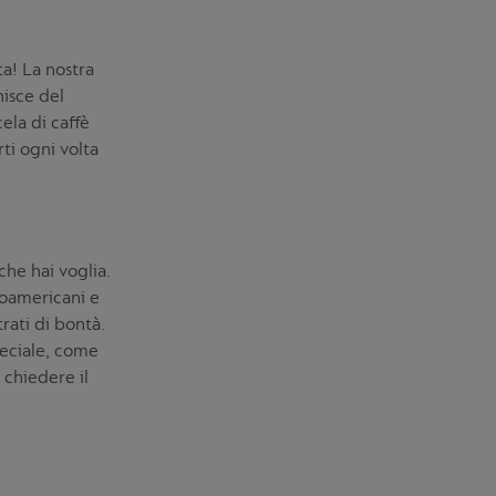
a! La nostra
hisce del
ela di caffè
rti ogni volta
che hai voglia.
inoamericani e
rati di bontà.
peciale, come
 chiedere il