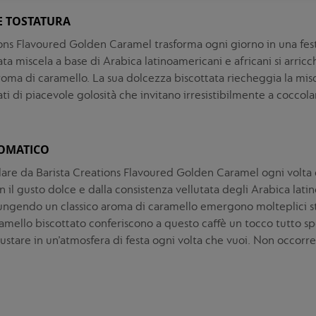
E TOSTATURA
ons Flavoured Golden Caramel trasforma ogni giorno in una fest
ata miscela a base di Arabica latinoamericani e africani si arricc
oma di caramello. La sua dolcezza biscottata riecheggia la misc
ati di piacevole golosità che invitano irresistibilmente a coccola
OMATICO
lare da Barista Creations Flavoured Golden Caramel ogni volta 
on il gusto dolce e dalla consistenza vellutata degli Arabica lat
iungendo un classico aroma di caramello emergono molteplici st
amello biscottato conferiscono a questo caffè un tocco tutto s
ustare in un’atmosfera di festa ogni volta che vuoi. Non occorre