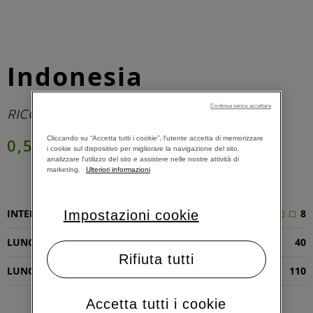
Indonesia
Continua senza accettare
RICCO E CON NOTE DI LEGNI AROMATICI
Cliccando su “Accetta tutti i cookie”, l'utente accetta di memorizzare
0,55 €
i cookie sul dispositivo per migliorare la navigazione del sito,
analizzare l'utilizzo del sito e assistere nelle nostre attività di
marketing.
Ulteriori informazioni
AGGIUNGI AL CARRELLO
INTENSITÀ
8
Impostazioni cookie
LUNGHEZZA RISTRETTO (ML)
40
Rifiuta tutti
LUNGHEZZA ESPRESSO (ML)
110
Accetta tutti i cookie