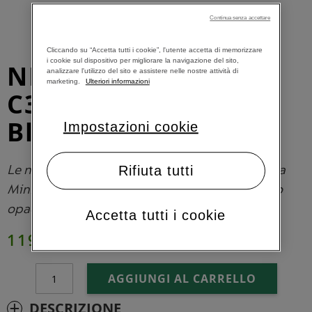
Continua senza accettare
Cliccando su “Accetta tutti i cookie”, l'utente accetta di memorizzare
i cookie sul dispositivo per migliorare la navigazione del sito,
NEW Essenza Mini
analizzare l'utilizzo del sito e assistere nelle nostre attività di
marketing.
Ulteriori informazioni
C30 Nespresso Matt
Black
Impostazioni cookie
Le nuove ed eleganti macchine da caffè Essenza
Rifiuta tutti
Mini Matt in Edizione Limitata con un look nero
opaco o metal.
Accetta tutti i cookie
119,00 €
AGGIUNGI AL CARRELLO
DESCRIZIONE