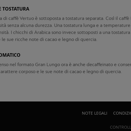
E TOSTATURA
 di caffè Vertuo è sottoposta a tostatura separata. Così il caff
sità senza alcuna durezza. Una tostatura lunga e a temperature
ensità. I chicchi di Arabica sono invece sottoposti a una tostatura
 le sue ricche note di cacao e legno di quercia.
OMATICO
ntenso nel formato Gran Lungo ora è anche decaffeinato e conser
carattere corposo e le sue note di cacao e legno di quercia.
NOTE LEGALI
CONDIZI
CONTROLL