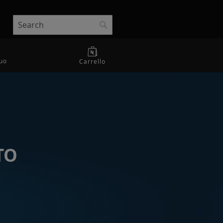
Search
Search
uo
Carrello
TO