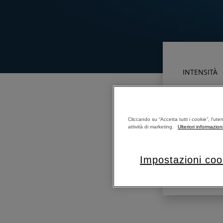
INTENSITÀ
LUNGHEZZA 
Cliccando su “Accetta tutti i cookie”, l'ute
attività di marketing.
Ulteriori informazion
LUNGHEZZA 
Impostazioni coo