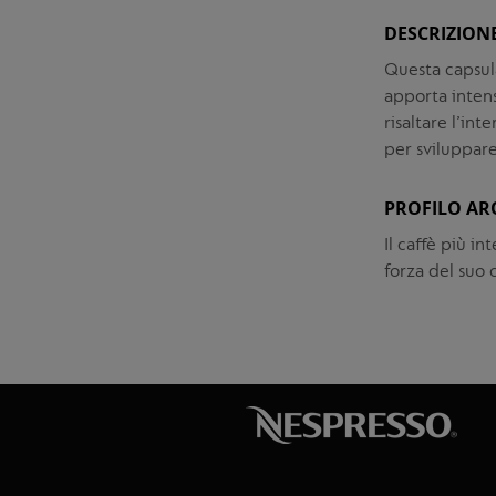
DESCRIZION
Questa capsula
apporta inten
risaltare l’int
per sviluppare
PROFILO AR
Il caffè più i
forza del suo 
Vai
Vai
alla
all'inizio
fine
della
della
galleria
galleria
di
di
immagini
immagini