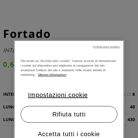
Fortado
Continua senza accettare
INTENSO E CON NOTE DI CACAO
Cliccando su “Accetta tutti i cookie”, l'utente accetta di memorizzare
0,62 €
i cookie sul dispositivo per migliorare la navigazione del sito,
analizzare l'utilizzo del sito e assistere nelle nostre attività di
marketing.
Ulteriori informazioni
AGGIUNGI AL CARRELLO
INTENSITÀ
8
Impostazioni cookie
LUNGHEZZA RISTRETTO (ML)
40
Rifiuta tutti
LUNGHEZZA ESPRESSO (ML)
430
Accetta tutti i cookie