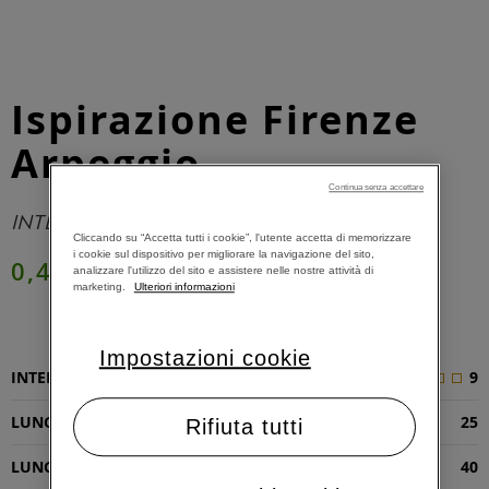
Ispirazione Firenze
Arpeggio
Continua senza accettare
INTENSO E CREMOSO
Cliccando su “Accetta tutti i cookie”, l'utente accetta di memorizzare
i cookie sul dispositivo per migliorare la navigazione del sito,
0,47 €
analizzare l'utilizzo del sito e assistere nelle nostre attività di
marketing.
Ulteriori informazioni
AGGIUNGI AL CARRELLO
Impostazioni cookie
INTENSITÀ
9
LUNGHEZZA RISTRETTO (ML)
25
Rifiuta tutti
LUNGHEZZA ESPRESSO (ML)
40