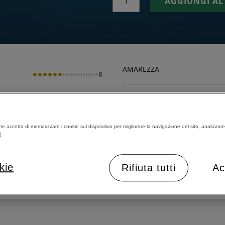
AGGIUNGI AL
AMAREZZA
6
ACIDITÀ
RISTRETTO (ML)
40
nte accetta di memorizzare i cookie sul dispositivo per migliorare la navigazione del sito, analizzare l
CORPO
i
ESPRESSO (ML)
230
TOSTATURA
kie
Rifiuta tutti
Ac