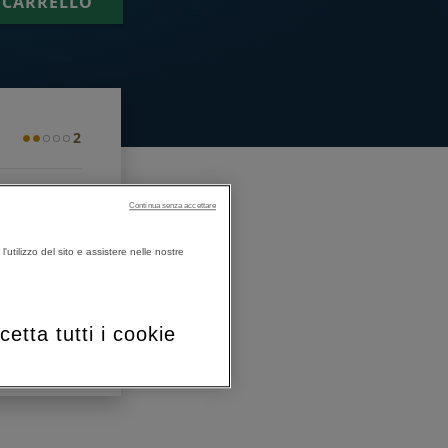
 CARRELLO
2
1
Continua senza accettare
'utilizzo del sito e assistere nelle nostre
3
3
cetta tutti i cookie