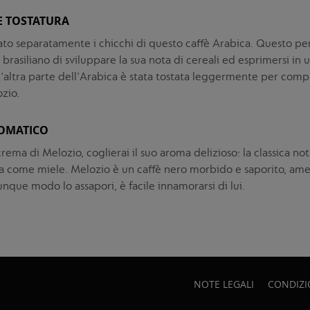
E TOSTATURA
to separatamente i chicchi di questo caffè Arabica. Questo pe
brasiliano di sviluppare la sua nota di cereali ed esprimersi in 
altra parte dell'Arabica è stata tostata leggermente per compl
ozio.
OMATICO
rema di Melozio, coglierai il suo aroma delizioso: la classica not
za come miele. Melozio è un caffè nero morbido e saporito, ame
unque modo lo assapori, è facile innamorarsi di lui.
NOTE LEGALI
CONDIZI