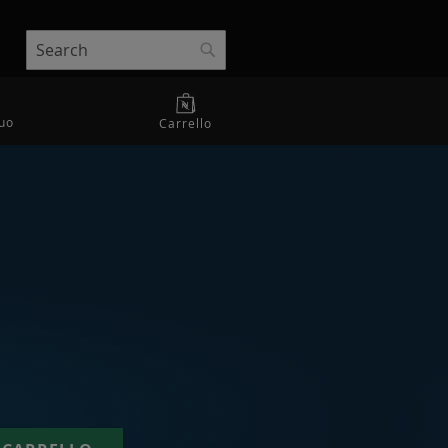
Search
Search
uo
Carrello