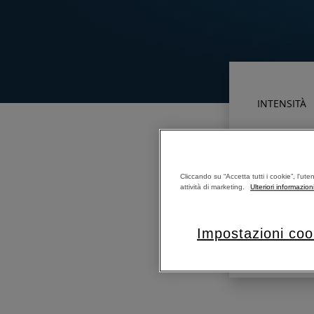
INTENSITÀ
LUNGHEZZA 
Cliccando su “Accetta tutti i cookie”, l'ute
attività di marketing.
Ulteriori informazion
LUNGHEZZA 
Impostazioni coo