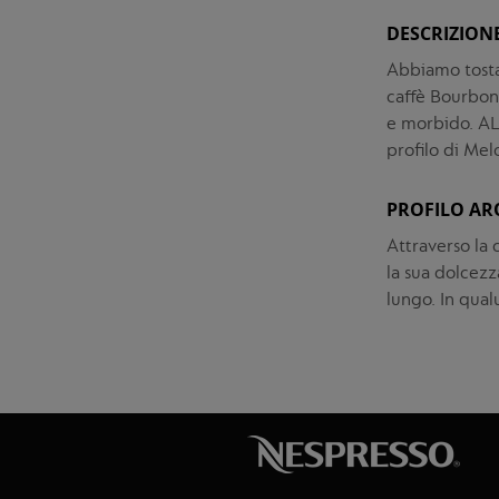
DESCRIZION
Abbiamo tosta
caffè Bourbon 
e morbido. AL'
profilo di Mel
PROFILO AR
Attraverso la c
la sua dolcez
lungo. In qual
Vai
Vai
alla
all'inizio
fine
della
della
galleria
galleria
di
di
immagini