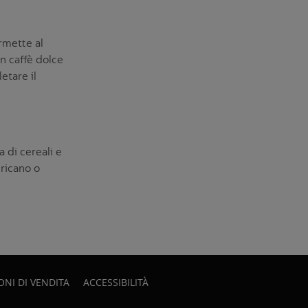
rmette al
un caffè dolce
etare il
a di cereali e
ricano o
ONI DI VENDITA
ACCESSIBILITÀ