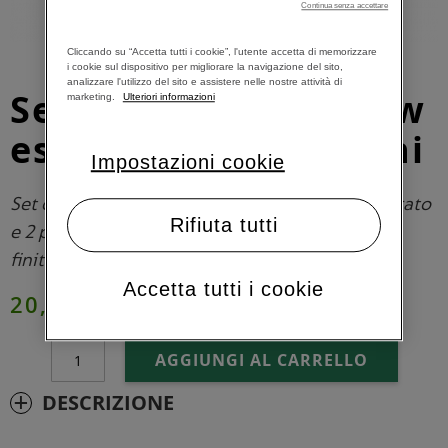
Continua senza accettare
Cliccando su “Accetta tutti i cookie”, l'utente accetta di memorizzare
i cookie sul dispositivo per migliorare la navigazione del sito,
analizzare l'utilizzo del sito e assistere nelle nostre attività di
Set da 2 tazzine View
marketing.
Ulteriori informazioni
espresso con piattini
Impostazioni cookie
Set da 2 tazze Espresso (80 ml) in vetro temperato
Rifiuta tutti
e 2 piattini in acciaio inossidabile (18/10) con
finitura lucida e spazzolata.
Accetta tutti i cookie
20,00 €
AGGIUNGI AL CARRELLO
DESCRIZIONE